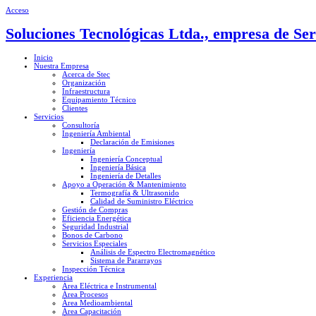
Acceso
Soluciones Tecnológicas Ltda., empresa de Ser
Inicio
Nuestra Empresa
Acerca de Stec
Organización
Infraestructura
Equipamiento Técnico
Clientes
Servicios
Consultoría
Ingeniería Ambiental
Declaración de Emisiones
Ingeniería
Ingeniería Conceptual
Ingeniería Básica
Ingeniería de Detalles
Apoyo a Operación & Mantenimiento
Termografía & Ultrasonido
Calidad de Suministro Eléctrico
Gestión de Compras
Eficiencia Energética
Seguridad Industrial
Bonos de Carbono
Servicios Especiales
Análisis de Espectro Electromagnético
Sistema de Pararrayos
Inspección Técnica
Experiencia
Área Eléctrica e Instrumental
Área Procesos
Área Medioambiental
Área Capacitación