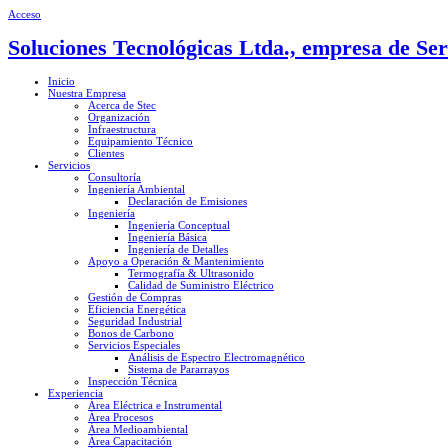
Acceso
Soluciones Tecnológicas Ltda., empresa de Ser
Inicio
Nuestra Empresa
Acerca de Stec
Organización
Infraestructura
Equipamiento Técnico
Clientes
Servicios
Consultoría
Ingeniería Ambiental
Declaración de Emisiones
Ingeniería
Ingeniería Conceptual
Ingeniería Básica
Ingeniería de Detalles
Apoyo a Operación & Mantenimiento
Termografía & Ultrasonido
Calidad de Suministro Eléctrico
Gestión de Compras
Eficiencia Energética
Seguridad Industrial
Bonos de Carbono
Servicios Especiales
Análisis de Espectro Electromagnético
Sistema de Pararrayos
Inspección Técnica
Experiencia
Área Eléctrica e Instrumental
Área Procesos
Área Medioambiental
Área Capacitación