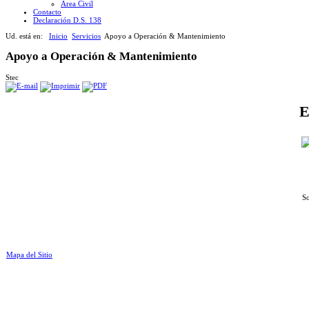
Área Civil
Contacto
Declaración D.S. 138
Ud. está en:
Inicio
Servicios
Apoyo a Operación & Mantenimiento
Apoyo a Operación & Mantenimiento
Stec
E
So
Mapa del Sitio