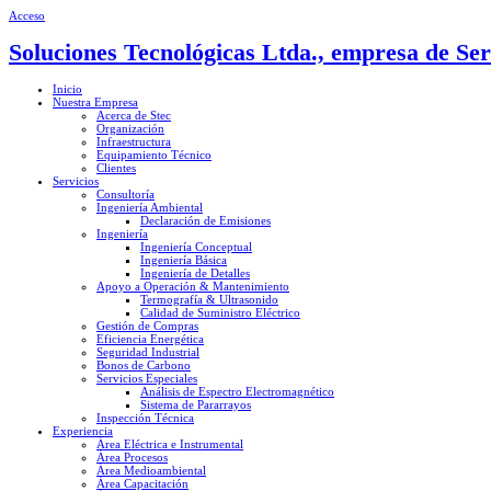
Acceso
Soluciones Tecnológicas Ltda., empresa de Ser
Inicio
Nuestra Empresa
Acerca de Stec
Organización
Infraestructura
Equipamiento Técnico
Clientes
Servicios
Consultoría
Ingeniería Ambiental
Declaración de Emisiones
Ingeniería
Ingeniería Conceptual
Ingeniería Básica
Ingeniería de Detalles
Apoyo a Operación & Mantenimiento
Termografía & Ultrasonido
Calidad de Suministro Eléctrico
Gestión de Compras
Eficiencia Energética
Seguridad Industrial
Bonos de Carbono
Servicios Especiales
Análisis de Espectro Electromagnético
Sistema de Pararrayos
Inspección Técnica
Experiencia
Área Eléctrica e Instrumental
Área Procesos
Área Medioambiental
Área Capacitación